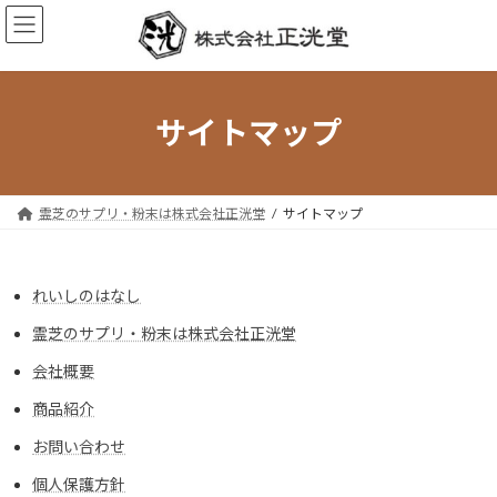
コ
ナ
ン
ビ
テ
ゲ
ン
ー
ツ
シ
へ
ョ
サイトマップ
ス
ン
キ
に
ッ
移
プ
動
霊芝のサプリ・粉末は株式会社正洸堂
サイトマップ
れいしのはなし
霊芝のサプリ・粉末は株式会社正洸堂
会社概要
商品紹介
お問い合わせ
個人保護方針