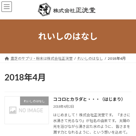
コ
ナ
ン
ビ
テ
ゲ
ン
ー
ツ
シ
へ
ョ
れいしのはなし
ス
ン
キ
に
ッ
移
プ
動
霊芝のサプリ・粉末は株式会社正洸堂
れいしのはなし
2018年4月
2018年4月
ココロとカラダと・・・（はじまり）
れいしのはなし
2018年4月2日
はじめまして！ 株式会社正洸堂です。 『まさに
水湧きて光るなり』が社名の由来です。 太陽の
光を浴びながら湧き出た水のように、 皆さまを
潤す力となれるように、という想いを込めて。